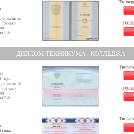
Типогра
а
дитованный
 Гознак /
ГОЗНА
ия
од РФ
ДИПЛОМ ТЕХНИКУМА - КОЛЛЕДЖА
Типогра
ма
 года.
дитованный
 Гознак /
ГОЗНА
ия
од РФ
Типогра
ма
 года.