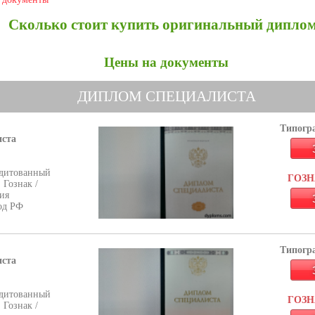
Сколько стоит купить оригинальный дипло
Цены на документы
ДИПЛОМ СПЕЦИАЛИСТА
Типогра
иста
дитованный
ГОЗНА
 Гознак /
ия
од РФ
Типогра
иста
дитованный
ГОЗНА
 Гознак /