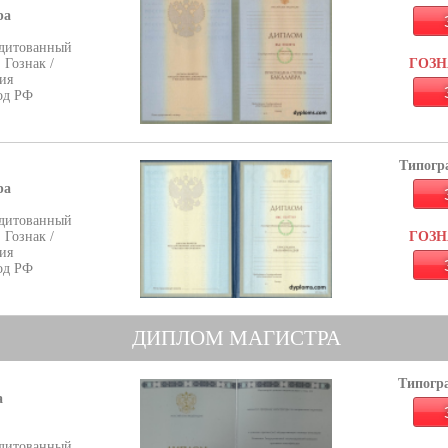
ра
дитованный
 Гознак /
ГОЗНА
ия
од РФ
Типогра
ра
дитованный
 Гознак /
ГОЗНА
ия
од РФ
ДИПЛОМ МАГИСТРА
Типогра
а
дитованный