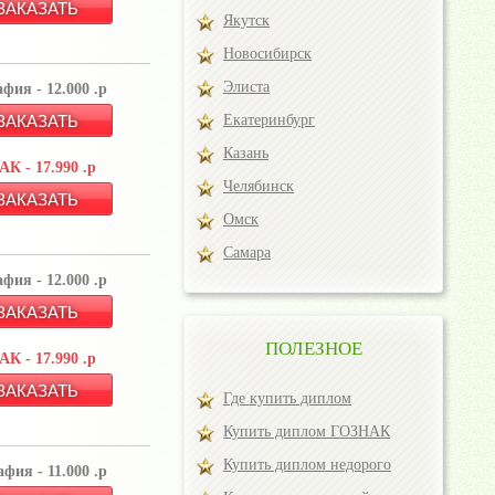
Якутск
Новосибирск
Элиста
фия - 12.000 .р
Екатеринбург
Казань
К - 17.990 .р
Челябинск
Омск
Самара
фия - 12.000 .р
ПОЛЕЗНОЕ
К - 17.990 .р
Где купить диплом
Купить диплом ГОЗНАК
Купить диплом недорого
фия - 11.000 .р