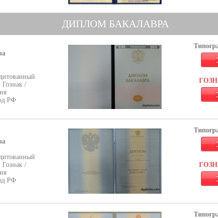
ДИПЛОМ БАКАЛАВРА
Типогра
ра
дитованный
ГОЗНА
 Гознак /
ия
од РФ
Типогра
ра
дитованный
 Гознак /
ГОЗНА
ия
од РФ
Типогра