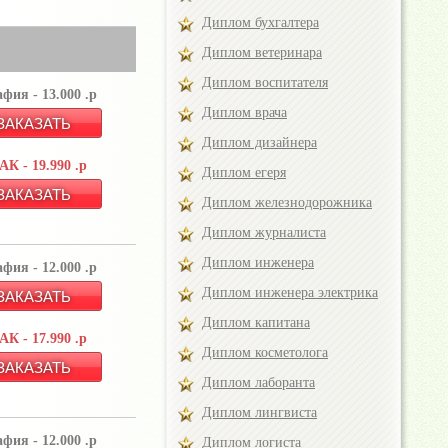
Диплом бухгалтера
Диплом ветеринара
Диплом воспитателя
фия - 13.000 .р
Диплом врача
Диплом дизайнера
К - 19.990 .р
Диплом егеря
Диплом железнодорожника
Диплом журналиста
Диплом инженера
фия - 12.000 .р
Диплом инженера электрика
Диплом капитана
К - 17.990 .р
Диплом косметолога
Диплом лаборанта
Диплом лингвиста
фия - 12.000 .р
Диплом логиста