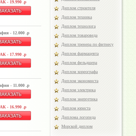
К - 19.990 .р
Диплом строителя
Диплом техника
Диплом технолога
фия - 12.000 .р
Диплом товароведа
Диплом тренера по фитнесу
Диплом фармацевта
К - 17.990 .р
Диплом фельдшера
Диплом хореографа
Диплом экономиста
фия - 11.000 .р
Диплом электрика
Диплом энергетика
К - 16.990 .р
Диплом юриста
Диплома логопеда
Морской диплом