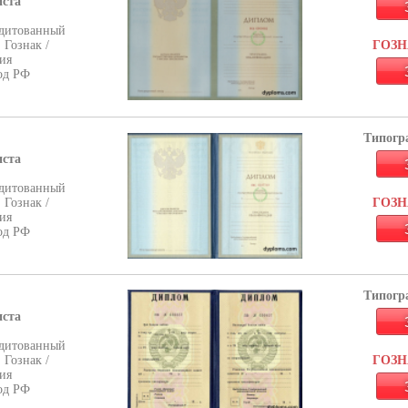
иста
дитованный
 Гознак /
ГОЗНА
ия
од РФ
Типогра
иста
дитованный
 Гознак /
ГОЗНА
ия
од РФ
Типогра
иста
дитованный
 Гознак /
ГОЗНА
ия
од РФ