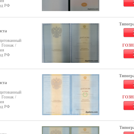
ия
од РФ
Типогра
иста
дитованный
 Гознак /
ГОЗНА
ия
од РФ
Типогра
иста
дитованный
 Гознак /
ГОЗНА
ия
од РФ
Типогра