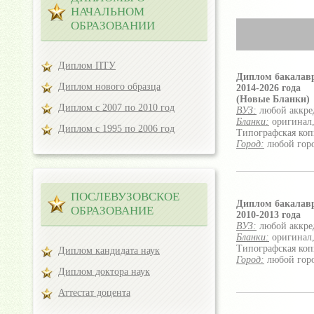
НАЧАЛЬНОМ
ОБРАЗОВАНИИ
Диплом ПТУ
Диплом бакалав
Диплом нового образца
2014-2026 года
(Новые Бланки)
Диплом с 2007 по 2010 год
ВУЗ:
любой аккре
Бланки:
оригинал,
Диплом с 1995 по 2006 год
Типографская коп
Город:
любой гор
ПОСЛЕВУЗОВСКОЕ
Диплом бакалав
ОБРАЗОВАНИЕ
2010-2013 года
ВУЗ:
любой аккре
Бланки:
оригинал,
Типографская коп
Диплом кандидата наук
Город:
любой гор
Диплом доктора наук
Аттестат доцента