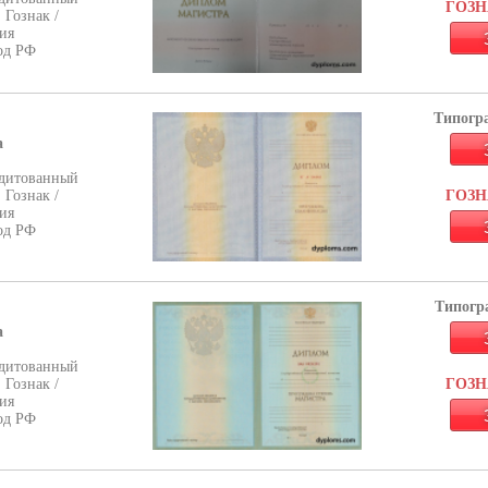
ГОЗНА
 Гознак /
ия
од РФ
Типогра
а
дитованный
 Гознак /
ГОЗНА
ия
од РФ
Типогра
а
дитованный
 Гознак /
ГОЗНА
ия
од РФ