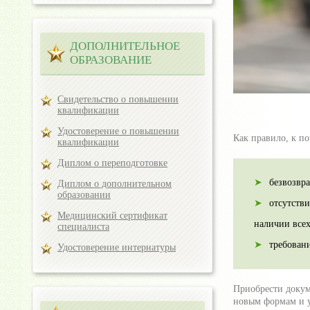
ДОПОЛНИТЕЛЬНОЕ
ОБРАЗОВАНИЕ
Свидетельство о повышении
квалификации
Удостоверение о повышении
Как правило, к п
квалификации
Диплом о переподготовке
безвозвра
Диплом о дополнительном
образовании
отсутств
Медицинский сертификат
наличии все
специалиста
требовани
Удостоверение интернатуры
Приобрести докум
новым формам и у