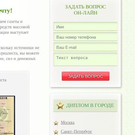
ЗАДАТЬ ВОПРОС
чту!
ОН-ЛАЙН
аем газеты и
редств массовой
ации выступает
скольку источники не
урналиста, вы можете
ни, сил и денежных
ста
ДИПЛОМ В ГОРОДЕ
Москва
Санкт–Петербург