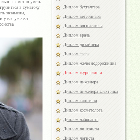
ально грамотно уметь
Диплом бухгалтера
грузиться в суматоху
ать экзамены,
Диплом ветеринара
и у вас уже есть
ройства
Диплом воспитателя
Диплом врача
Диплом дизайнера
Диплом егеря
Диплом железнодорожника
Диплом журналиста
Диплом инженера
Диплом инженера электрика
Диплом капитана
Диплом косметолога
Диплом лаборанта
Диплом лингвиста
Диплом логиста