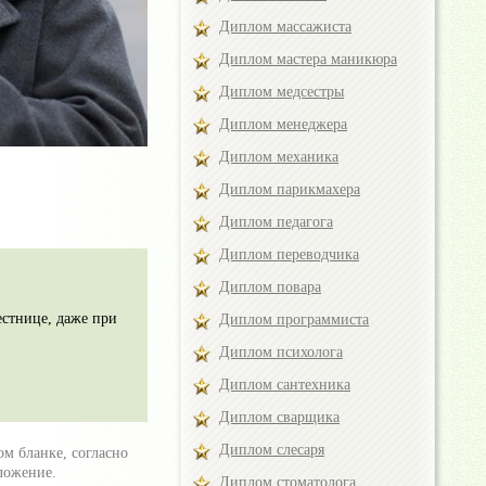
Диплом массажиста
Диплом мастера маникюра
Диплом медсестры
Диплом менеджера
Диплом механика
Диплом парикмахера
Диплом педагога
Диплом переводчика
Диплом повара
естнице, даже при
Диплом программиста
Диплом психолога
Диплом сантехника
Диплом сварщика
Диплом слесаря
м бланке, согласно
ложение.
Диплом стоматолога