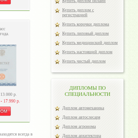
Купить диплом онлайн
Купить диплом с
регистрацией
Купить корочки диплома
асс
Купить липовый диплом
года.
Купить медицинский диплом
Купить настоящий диплом
Купить чистый диплом
ДИПЛОМЫ ПО
СПЕЦИАЛЬНОСТИ
-
13.000
р.
 -
17.990
р.
Диплом автомеханика
Диплом автослесаря
Диплом агронома
аходятся всегда в
Диплом архитектора