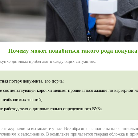
Почему может понабиться такого рода покупка
окупке диплома прибегают в следующих ситуациях:
тная потеря документа, его порча;
ие соответствующей корочки мешает продвигаться дальше по карьерной л
х необходимых знаний;
е работодателя о дипломе только определенного ВУЗа.
ент журналиста вы можете у нас. Все образцы выполнены на официально
словиям к заполнению. В комплекте прилагается твердая обложка и при