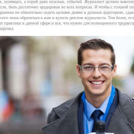
х, шумящих, а порой даже опасных, событий. Журналист должен максим
ли, быть достаточно эрудирован во всех вопросах. И чтобы с головой по
ершенно не обязательно сидеть целыми днями в душных аудиториях, сдав
всего лишь обратиться к нам и купить диплом журналиста. Тем более, есл
т практики в данной сфере и все, что нужно для полноценного трудоуст
корочка.