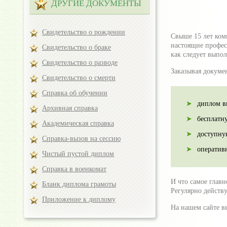
ДРУГИЕ ДОКУМЕНТЫ
Свидетельство о рождении
Свыше 15 лет ком
настоящие професс
Свидетельство о браке
как следует выпо
Свидетельство о разводе
Заказывая докуме
Свидетельство о смерти
Справка об обучении
диплом в
Архивная справка
бесплатн
Академическая справка
доступну
Справка-вызов на сессию
оператив
Чистый пустой диплом
Справка в военкомат
И что самое главн
Бланк диплома грамоты
Регулярно действ
Приложение к диплому
На нашем сайте в