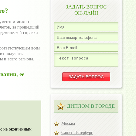
ЗАДАТЬ ВОПРОС
то?
ОН-ЛАЙН
окументом можно
ачетов, за прошедший
кадемической справки
соответствующем всем
чит получить
 и всего региона.
вании, ее
ДИПЛОМ В ГОРОДЕ
Москва
 с не оконченным
Санкт–Петербург