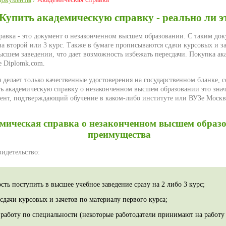
Купить академическую справку - реально ли э
равка - это документ о незаконченном высшем образовании. С таким д
на второй или 3 курс. Также в бумаге прописываются сдачи курсовых и з
высшем заведении, что дает возможность избежать пересдачи. Покупка а
е Diplomk.com.
 делает только качественные удостоверения на государственном бланке, 
ть академическую справку о незаконченном высшем образовании это зна
нт, подтверждающий обучение в каком-либо институте или ВУЗе Москвы
мическая справка о незаконченном высшем образо
преимущества
видетельство:
ть поступить в высшее учебное заведение сразу на 2 либо 3 курс;
сдачи курсовых и зачетов по материалу первого курса;
 работу по специальности (некоторые работодатели принимают на работу