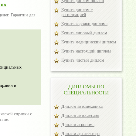
Купить диплом онлайн
иях
Купить диплом с
регистрацией
енег. Гарантии для
Купить корочки диплома
Купить липовый диплом
Купить медицинский диплом
Купить настоящий диплом
Купить чистый диплом
официальных
 правил и
ДИПЛОМЫ ПО
СПЕЦИАЛЬНОСТИ
Диплом автомеханика
ческой справки с
Диплом автослесаря
твие.
Диплом агронома
Диплом архитектора