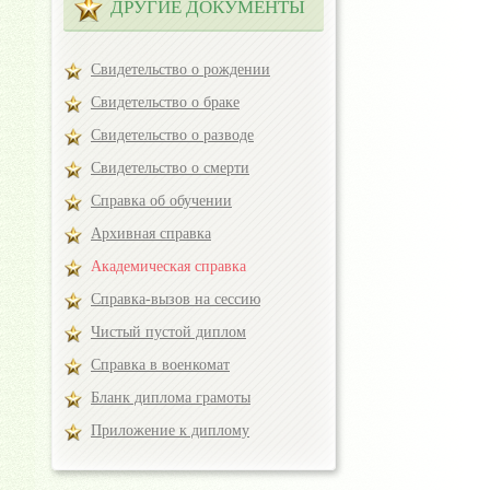
ДРУГИЕ ДОКУМЕНТЫ
Свидетельство о рождении
Свидетельство о браке
Свидетельство о разводе
Свидетельство о смерти
Справка об обучении
Архивная справка
Академическая справка
Справка-вызов на сессию
Чистый пустой диплом
Справка в военкомат
Бланк диплома грамоты
Приложение к диплому