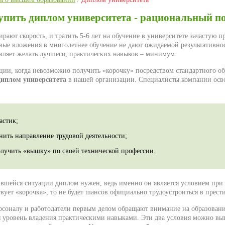
упить диплом университета - рациональный п
ают скорость, и тратить 5-6 лет на обучение в университете зачастую пр
ые вложения в многолетнее обучение не дают ожидаемой результативнос
вляет желать лучшего, практических навыков – минимум.
ции, когда невозможно получить «корочку» посредством стандартного об
диплом университета
в нашей организации. Специалисты компании осво
астик;
нить направление трудовой деятельности;
олучить «вышку» по своей технической профессии.
вшейся ситуации диплом нужен, ведь именно он является условием при 
твует «корочка», то не будет шансов официально трудоустроиться в пре
соналу и работодатели первым делом обращают внимание на образован
я уровень владения практическими навыками. Эти два условия можно вы