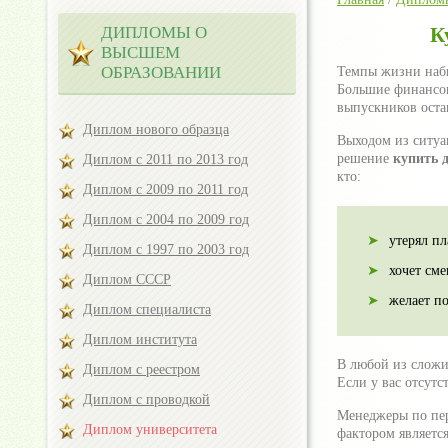
ДИПЛОМЫ О
К
ВЫСШЕМ
ОБРАЗОВАНИИ
Темпы жизни набир
Большие финансов
выпускников оста
Диплом нового образца
Выходом из ситуа
решение
купить 
Диплом с 2011 по 2013 год
кто:
Диплом с 2009 по 2011 год
Диплом с 2004 по 2009 год
утерял пл
Диплом с 1997 по 2003 год
хочет сме
Диплом СССР
желает п
Диплом специалиста
Диплом института
В любой из сложи
Диплом с реестром
Если у вас отсутс
Диплом с проводкой
Менеджеры по пер
Диплом университета
фактором являетс