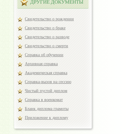
ДРУГИЕ ДОКУМЕНТЫ
Свидетельство о рождении
Свидетельство о браке
Свидетельство о разводе
Свидетельство о смерти
Справка об обучении
Архивная справка
Академическая справка
Справка-вызов на сессию
Чистый пустой диплом
Справка в военкомат
Бланк диплома грамоты
Приложение к диплому