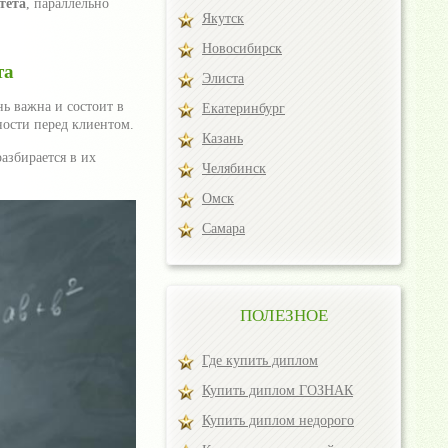
тета
, параллельно
Якутск
Новосибирск
та
Элиста
нь важна и состоит в
Екатеринбург
ности перед клиентом.
Казань
азбирается в их
Челябинск
Омск
Самара
ПОЛЕЗНОЕ
Где купить диплом
Купить диплом ГОЗНАК
Купить диплом недорого