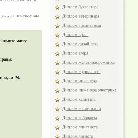
Диплом бухгалтера
услуг, поскольку мы
Диплом ветеринара
Диплом воспитателя
Диплом врача
кономите массу
Диплом дизайнера
Диплом егеря
траны;
Диплом железнодорожника
Диплом журналиста
иннауки РФ;
Диплом инженера
Диплом инженера электрика
Диплом капитана
Диплом косметолога
Диплом лаборанта
Диплом лингвиста
Диплом логиста