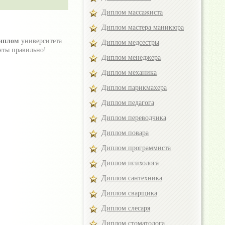
Диплом массажиста
Диплом мастера маникюра
диплом
университета
Диплом медсестры
нты правильно!
Диплом менеджера
Диплом механика
Диплом парикмахера
Диплом педагога
Диплом переводчика
Диплом повара
Диплом программиста
Диплом психолога
Диплом сантехника
Диплом сварщика
Диплом слесаря
Диплом стоматолога