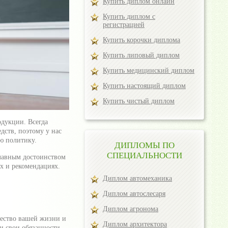
Купить диплом онлайн
Купить диплом с
регистрацией
Купить корочки диплома
Купить липовый диплом
Купить медицинский диплом
Купить настоящий диплом
Купить чистый диплом
дукции. Всегда
дств, поэтому у нас
ю политику.
ДИПЛОМЫ ПО
СПЕЦИАЛЬНОСТИ
Главным достоинством
х и рекомендациях.
Диплом автомеханика
Диплом автослесаря
Диплом агронома
чество вашей жизни и
Диплом архитектора
ки свои обязанности