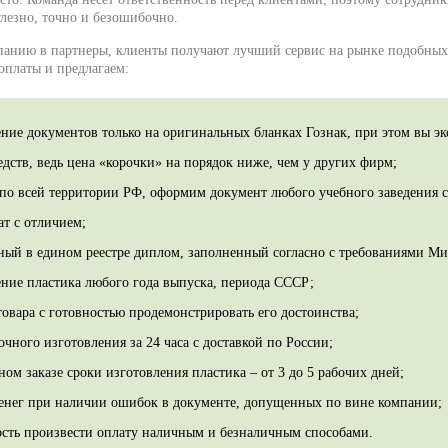
лезно, точно и безошибочно.
анию в партнеры, клиенты получают лучший сервис на рынке подобных 
оплаты и предлагаем:
ение документов только на оригинальных бланках Гознак, при этом вы э
дств, ведь цена «корочки» на порядок ниже, чем у других фирм;
 по всей территории РФ, оформим документ любого учебного заведения с
ат с отличием;
ный в едином реестре диплом, заполненный согласно с требованиями М
ение пластика любого года выпуска, периода СССР;
товара с готовностью продемонстрировать его достоинства;
очного изготовления за 24 часа с доставкой по России;
ом заказе сроки изготовления пластика – от 3 до 5 рабочих дней;
денег при наличии ошибок в документе, допущенных по вине компании;
сть произвести оплату наличным и безналичным способами.