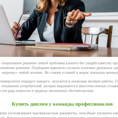
 оперативное решение любой проблемы клиента без ущерба качеству про
рнативные решения. Подбираем варианты согласно наличию денежных сре
 «корочку» любой человек. Не ставим условий и ведем лояльную ценову
университета порадует каждого, окупается в несколько месяцев работы. 
 отношение потребителей, которое выражается в многочисленных отзыва
стов рада помогать в трудных жизненных обстоятельствах.
Купить диплом у команды профессионалов
нии изготавливают высококлассные документы, способные улучшить ка
сто. Команда несет ответственность перед клиентами, поэтому сотрудни