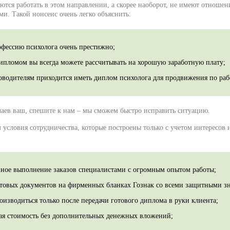
ются работать в этом направлении, а скорее наоборот, не имеют отношен
ми. Такой нонсенс очень легко объяснить:
офессию психолога очень престижно;
дипломом вы всегда можете рассчитывать на хорошую заработную плату;
ководителям приходится иметь диплом психолога для продвижения по раб
чаев ваш, спешите к нам – мы сможем быстро исправить ситуацию.
 условия сотрудничества, которые построены только с учетом интересов 
нное выполнение заказов специалистами с огромным опытом работы;
отовых документов на фирменных бланках Гознак со всеми защитными з
оизводиться только после передачи готового диплома в руки клиента;
ая стоимость без дополнительных денежных вложений;