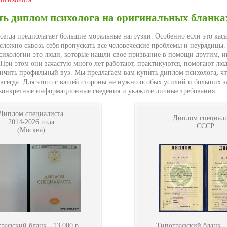
ть диплом психолога на оригинальных бланка
сегда предполагает большие моральные нагрузки. Особенно если это каса
 сложно сквозь себя пропускать все человеческие проблемы и неурядицы.
сихологии это люди, которые нашли свое призвание в помощи другим, и
 При этом они зачастую много лет работают, практикуются, помогают люд
нчить профильный вуз. Мы предлагаем вам купить диплом психолога
,
ч
всегда. Для этого с вашей стороны не нужно особых усилий и больших за
 конкретные информационные сведения и укажите личные требования.
Диплом специалиста
Диплом специали
2014-2026 года
СССР
(Москва)
рафский бланк -
13.000
р.
Типографский бланк 