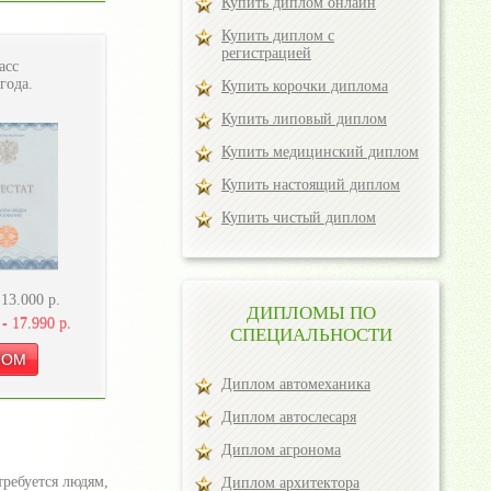
Купить диплом онлайн
Купить диплом с
регистрацией
асс
года.
Купить корочки диплома
Купить липовый диплом
Купить медицинский диплом
Купить настоящий диплом
Купить чистый диплом
-
13.000
р.
ДИПЛОМЫ ПО
 -
17.990
р.
СПЕЦИАЛЬНОСТИ
Диплом автомеханика
Диплом автослесаря
Диплом агронома
ребуется людям,
Диплом архитектора