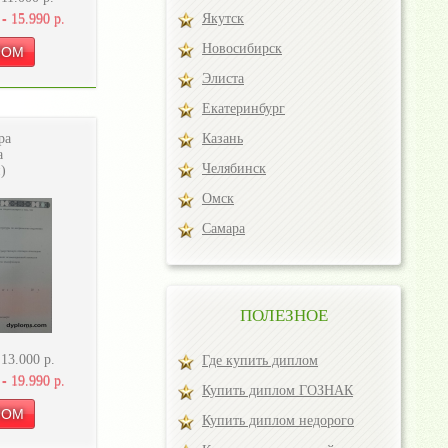
 -
15.990
р.
Якутск
Новосибирск
Элиста
Екатеринбург
ра
Казань
а
Челябинск
)
Омск
Самара
ПОЛЕЗНОЕ
-
13.000
р.
Где купить диплом
 -
19.990
р.
Купить диплом ГОЗНАК
Купить диплом недорого