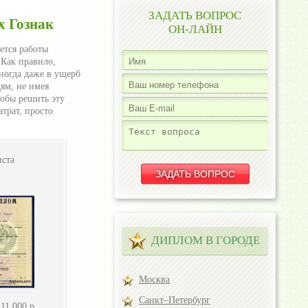
ЗАДАТЬ ВОПРОС
х Гознак
ОН-ЛАЙН
ется работы
 Как правило,
ногда даже в ущерб
ям, не имея
тобы решить эту
трат, просто
ста
ДИПЛОМ В ГОРОДЕ
Москва
Санкт–Петербург
-
11.000
р.