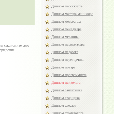
Диплом массажиста
Диплом мастера маникюра
Диплом медсестры
Диплом менеджера
Диплом механика
Диплом парикмахера
вы сэкономите свое
верждение
Диплом педагога
Диплом переводчика
Диплом повара
Диплом программиста
Диплом психолога
Диплом сантехника
Диплом сварщика
Диплом слесаря
Диплом стоматолога