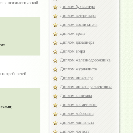
ия к психологической
Диплом бухгалтера
Диплом ветеринара
Диплом воспитателя
Диплом врача
Диплом дизайнера
оте.
Диплом егеря
Диплом железнодорожника
Диплом журналиста
и потребностей
Диплом инженера
Диплом инженера электрика
Диплом капитана
Диплом косметолога
наками;
Диплом лаборанта
Диплом лингвиста
Диплом логиста