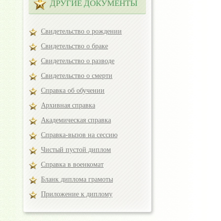
ДРУГИЕ ДОКУМЕНТЫ
Свидетельство о рождении
Свидетельство о браке
Свидетельство о разводе
Свидетельство о смерти
Справка об обучении
Архивная справка
Академическая справка
Справка-вызов на сессию
Чистый пустой диплом
Справка в военкомат
Бланк диплома грамоты
Приложение к диплому